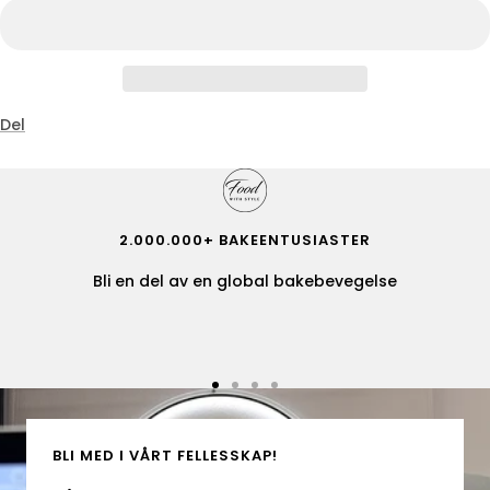
Del
2.000.000+ BAKEENTUSIASTER
Bli en del av en global bakebevegelse
Gå
Gå
Gå
Gå
til
til
til
til
lysbilde
lysbilde
lysbilde
lysbilde
BLI MED I VÅRT FELLESSKAP!
1
2
3
4