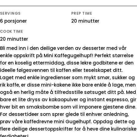
SERVINGS
PREP TIME
6 porsjoner
20 minutter
COOK TIME
20 minutter
Bli med inn i den deilige verden av desserter med vår
enkle oppskrift på Mini Kaffegugelhupf! Perfekt størrelse
for en koselig ettermiddag, disse lekre godbitene er den
ideelle følgesvennen til kaffen eller teselskapet ditt.
Laget med enkle ingredienser som mykt smør, sukker og
rik kaffe, er disse mini-kakene ikke bare enkle å lage, men
også en herlig måte å tilfredsstille søtsuget ditt på. Med
bare et lite dryss av kakaopulver og instant espresso, gir
hver bit en smaksbombe som vil imponere gjestene dine.
For dessertideer som sprer glede til enhver anledning,
prøv våre kaffedrevne mini Gugelhupf. Oppdag dette og
flere deilige dessertoppskrifter for å heve dine kulinariske
ferdigheter!