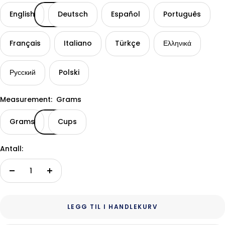
English
Deutsch
Español
Português
Français
Italiano
Türkçe
Ελληνικά
Русский
Polski
Measurement:
Grams
Grams
Cups
Antall:
Reduser
Øk
antall
antall
LEGG TIL I HANDLEKURV