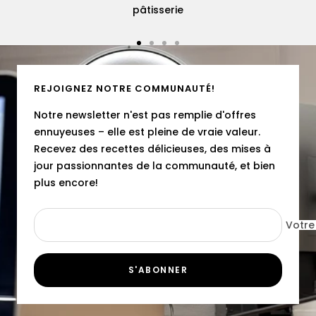
pâtisserie
Aller
Aller
Aller
Aller
au
au
au
au
slide
slide
slide
slide
REJOIGNEZ NOTRE COMMUNAUTÉ!
1
2
3
4
Notre newsletter n'est pas remplie d'offres
ennuyeuses – elle est pleine de vraie valeur.
Recevez des recettes délicieuses, des mises à
jour passionnantes de la communauté, et bien
plus encore!
Votre
S'ABONNER