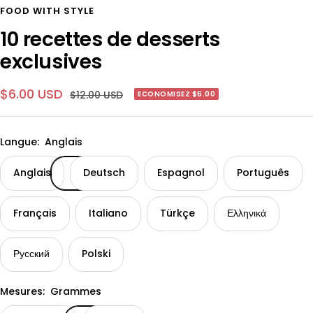
au
au
au
au
au
au
au
au
au
au
au
FOOD WITH STYLE
slide
slide
slide
slide
slide
slide
slide
slide
slide
slide
slide
10 recettes de desserts
1
2
3
4
5
6
7
8
9
10
11
exclusives
Prix
$6.00 USD
Prix
$12.00 USD
ECONOMISEZ $6.00
normal
de
vente
Langue:
Anglais
Anglais
Deutsch
Espagnol
Português
Français
Italiano
Türkçe
Ελληνικά
Русский
Polski
Mesures:
Grammes